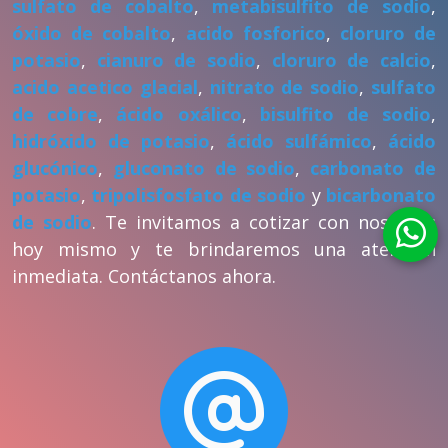
sulfato de cobalto
,
metabisulfito de sodio
,
óxido de cobalto
,
acido fosforico
,
cloruro de
potasio
,
cianuro de sodio
,
cloruro de calcio
,
acido acetico glacial
,
nitrato de sodio
,
sulfato
de cobre
,
ácido oxálico
,
bisulfito de sodio
,
hidróxido de potasio
,
ácido sulfámico
,
ácido
glucónico
,
gluconato de sodio
,
carbonato de
potasio
,
tripolisfosfato de sodio
y
bicarbonato
de sodio
. Te invitamos a cotizar con nosotros
hoy mismo y te brindaremos una atención
inmediata. Contáctanos ahora.