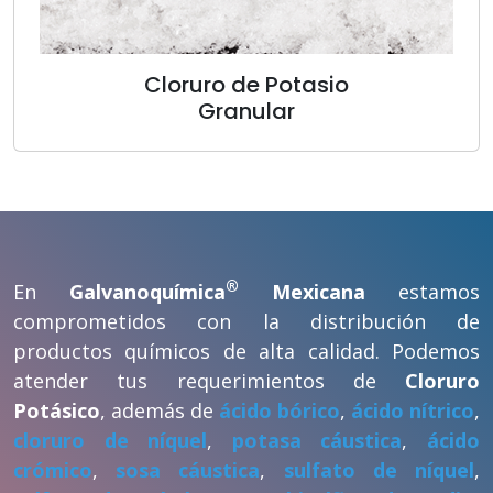
Cloruro de Potasio
Granular
®
En
Galvanoquímica
Mexicana
estamos
comprometidos con la distribución de
productos químicos de alta calidad. Podemos
atender tus requerimientos de
Cloruro
Potásico
, además de
ácido bórico
,
ácido nítrico
,
cloruro de níquel
,
potasa cáustica
,
ácido
crómico
,
sosa cáustica
,
sulfato de níquel
,