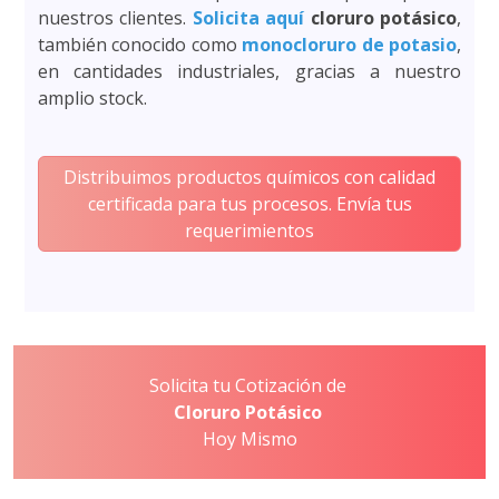
nuestros clientes.
Solicita aquí
cloruro potásico
,
también conocido como
monocloruro de potasio
,
en cantidades industriales, gracias a nuestro
amplio stock.
Distribuimos productos químicos con calidad
certificada para tus procesos. Envía tus
requerimientos
Solicita tu Cotización de
Cloruro Potásico
Hoy Mismo